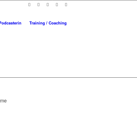
L
Podcasterin
Training / Coaching